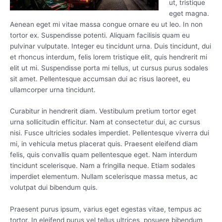
ut, tristique
eget magna.
Aenean eget mi vitae massa congue ornare eu ut leo. In non
tortor ex. Suspendisse potenti. Aliquam facilisis quam eu
pulvinar vulputate. Integer eu tincidunt urna. Duis tincidunt, dui
et rhoncus interdum, felis lorem tristique elit, quis hendrerit mi
elit ut mi. Suspendisse porta mi tellus, ut cursus purus sodales
sit amet. Pellentesque accumsan dui ac risus laoreet, eu
ullamcorper urna tincidunt.
Curabitur in hendrerit diam. Vestibulum pretium tortor eget
urna sollicitudin efficitur. Nam at consectetur dui, ac cursus
nisi. Fusce ultricies sodales imperdiet. Pellentesque viverra dui
mi, in vehicula metus placerat quis. Praesent eleifend diam
felis, quis convallis quam pellentesque eget. Nam interdum
tincidunt scelerisque. Nam a fringilla neque. Etiam sodales
imperdiet elementum. Nullam scelerisque massa metus, ac
volutpat dui bibendum quis.
Praesent purus ipsum, varius eget egestas vitae, tempus ac
tortor. In eleifend purus vel tellus ultrices, posuere bibendum