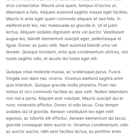
eros consectetur. Mauris urna quam, tempus id luctus ut,
bibendum a felis. Aliquam euismod sagittis massa eget facilisis.
Mauris in ante eget quam commodo aliquam at sed felis. In
eleifend erat leo, nec malesuada ex gravida in. Ut id justo
lectus. Aliquam sodales dignissim ante vel auctor. Vestibulum
augue leo, blandit elementum suscipit eget, pellentesque id
ligula. Donec ac justo velit. Nam euismod blandit urna vel
laoreet. Quisque tincidunt, ante quis condimentum ultrices, nisi
turpis sagittis odio, et iaculis dui turpis eget elit.
Quisque vitae molestie massa, ac scelerisque purus. Fusce
fringilla non diam nec viverra. Vivamus eleifend sagittis enim
quis interdum. Quisque gravida mollis pharetra. Proin nec
metus et orci commodo facilisis ac quis velit. Nullam bibendum
non nisl a porta. Aliquam erat volutpat. Mauris suscipit dui at
nunc venenatis efficitur. Donec id odio lacus. Cras tempor
sodales dui id gravida. Aenean vestibulum leo eget velit
egestas, ac lobortis elit efficitur. Aenean elementum dui lacus,
gravida consequat diam auctor in. Vivamus condimentum, odio
ac auctor auctor, nibh sem facilisis lectus, eu porttitor enim