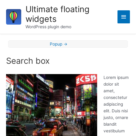
Skip
Ultimate floating
to
Main
widgets
content
Men
WordPress plugin demo
Post
Popup
→
navigation
Search box
Lorem ipsum
dolor sit
amet,
consectetur
adipiscing
elit. Duis nisi
justo, ornare
blandit
vestibulum