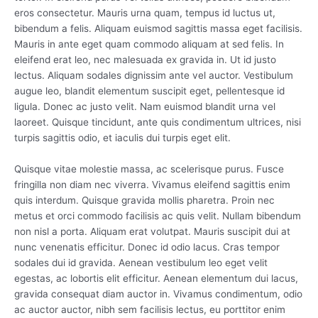
eros consectetur. Mauris urna quam, tempus id luctus ut,
bibendum a felis. Aliquam euismod sagittis massa eget facilisis.
Mauris in ante eget quam commodo aliquam at sed felis. In
eleifend erat leo, nec malesuada ex gravida in. Ut id justo
lectus. Aliquam sodales dignissim ante vel auctor. Vestibulum
augue leo, blandit elementum suscipit eget, pellentesque id
ligula. Donec ac justo velit. Nam euismod blandit urna vel
laoreet. Quisque tincidunt, ante quis condimentum ultrices, nisi
turpis sagittis odio, et iaculis dui turpis eget elit.
Quisque vitae molestie massa, ac scelerisque purus. Fusce
fringilla non diam nec viverra. Vivamus eleifend sagittis enim
quis interdum. Quisque gravida mollis pharetra. Proin nec
metus et orci commodo facilisis ac quis velit. Nullam bibendum
non nisl a porta. Aliquam erat volutpat. Mauris suscipit dui at
nunc venenatis efficitur. Donec id odio lacus. Cras tempor
sodales dui id gravida. Aenean vestibulum leo eget velit
egestas, ac lobortis elit efficitur. Aenean elementum dui lacus,
gravida consequat diam auctor in. Vivamus condimentum, odio
ac auctor auctor, nibh sem facilisis lectus, eu porttitor enim