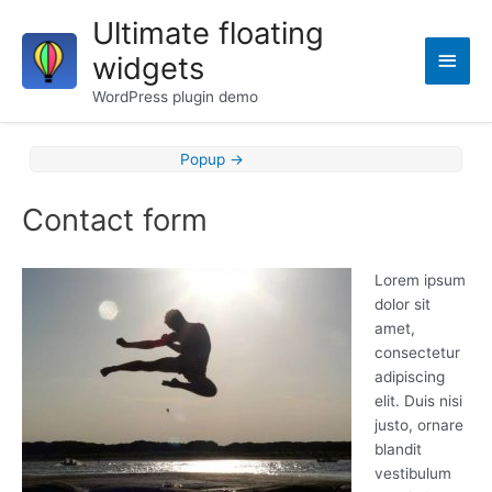
Skip
Ultimate floating
to
Main
widgets
content
Men
WordPress plugin demo
Post
Popup
→
navigation
Contact form
Lorem ipsum
dolor sit
amet,
consectetur
adipiscing
elit. Duis nisi
justo, ornare
blandit
vestibulum