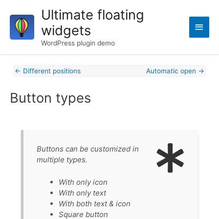
Skip
Ultimate floating
to
Main
widgets
content
Men
WordPress plugin demo
Post
←
Different positions
Automatic open
→
navigation
Button types
Buttons can be customized in
multiple types.
With only icon
With only text
With both text & icon
Square button