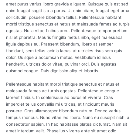
amet purus varius libero gravida aliquam. Quisque quis est sed
enim feugiat sagittis a a purus. Ut enim diam, feugiat eget urna
sollicitudin, posuere bibendum tellus. Pellentesque habitant
morbi tristique senectus et netus et malesuada fames ac turpis
egestas. Nulla vitae finibus arcu. Pellentesque tempor pretium
nisl et pharetra. Mauris fringilla metus nibh, eget malesuada
ligula dapibus eu. Praesent bibendum, libero at semper
tincidunt, sem tellus lacinia lacus, at ultricies risus sem quis
dolor. Quisque a accumsan metus. Vestibulum id risus
hendrerit, ultrices dolor vitae, pulvinar orci. Duis egestas
euismod congue. Duis dignissim aliquet lobortis.
Pellentesque habitant morbi tristique senectus et netus et
malesuada fames ac turpis egestas. Pellentesque congue
laoreet finibus. In scelerisque ac purus et viverra. Cras
imperdiet tellus convallis mi ultrices, et tincidunt mauris
posuere. Cras ullamcorper bibendum rutrum. Donec varius
tempus rhoncus. Nunc vitae leo libero. Nunc eu suscipit nibh, a
consectetur sapien. In hac habitasse platea dictumst. Nam sit
amet interdum velit. Phasellus viverra ante sit amet odio