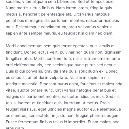
sodales, vitae aliquam sem bibendum. Sed et tempus odio.
Nunc mattis luctus finibus. Nam lorem lorem, fringilla quis
metus a, hendrerit pellentesque elit. Orci varius natoque
penatibus et magnis dis parturient montes, nascetur ridiculus
mus. Pellentesque condimentum, arcu vel varius vehicula,
sapien ante semper mauris, eu feugiat nisl diam nec diam.
Morbi condimentum sem quis tortor egestas, quis iaculis mi
tincidunt. Donec lectus velit, pulvinar non quam non, dignissim
fringilla metus. Morbi condimentum, nisl a rutrum ornare, ante
orci eleifend mauris, nec scelerisque nunc purus sed neque.
Duis id dui convallis, gravida ante quis, sollicitudin ex. Donec
euismod sit amet dui in vulputate. Nullam in sapien a nisl
tristique molestie. Praesent purus dolor, faucibus et malesuada
vitae, auctor ornare nunc. Orci varius natoque penatibus et
magnis dis parturient montes, nascetur ridiculus mus. Sed nisl
tellus, laoreet et tincidunt quis, interdum ut metus. Proin
feugiat nisi risus, eget ultricies magna auctor eu. Pellentesque
odio metus, consectetur in justo non, feugiat pharetra augue.
Fusce fermentum finibus tellus id imperdiet. Etiam malesuada
eros diam.