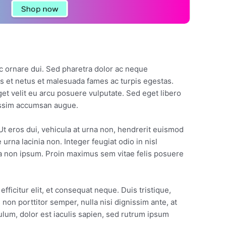
Shop now
c ornare dui. Sed pharetra dolor ac neque
us et netus et malesuada fames ac turpis egestas.
et velit eu arcu posuere vulputate. Sed eget libero
nissim accumsan augue.
Ut eros dui, vehicula at urna non, hendrerit euismod
urna lacinia non. Integer feugiat odio in nisl
sa non ipsum. Proin maximus sem vitae felis posuere
icitur elit, et consequat neque. Duis tristique,
on porttitor semper, nulla nisi dignissim ante, at
ulum, dolor est iaculis sapien, sed rutrum ipsum