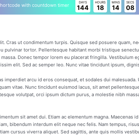
DAYS
HOURS
MINS
SECS
shortcode with countdown timer
144
18
14
08
elit. Cras ut condimentum turpis. Quisque sed posuere quam, ne
eu pulvinar tortor. Pellentesque habitant morbi tristique senect
 massa. Donec tempor lorem eu placerat fringilla. Vestibulum eg
nissim elit. Sed ac semper leo. Nunc vitae tincidunt ipsum, dig
as imperdiet arcu id eros consequat, et sodales dui malesuada. 
iquam vitae. Nunc tincidunt euismod lacus, sit amet pellentesque 
ntesque volutpat, orci ipsum dictum purus, a molestie nibh mas
imentum sit amet dui. Etiam ac elementum magna. Maecenas id eff
iam, bibendum interdum elit neque nec felis. Nam tempus, risus n
iam cursus viverra aliquet. Sed sagittis, ante quis mollis vestib